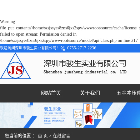
Warning:
file_put_contents(/home/szsjssyes8zns6jxs2spy/wwwroot/source/cache/license_
failed to open stream: Permission denied in
/home/szsjssyes8zns6jxs2spy/wwwroot/source/model/api.class.php on line 217
0755-2717 2236
欢迎访问深圳市骏生实业有限公司！
网站首页
关于我们
五金冲压
您当前的位置 ：
首 页
> 在线留言